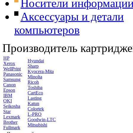
Носители информаци
Аксессуары и детали
компьютеров
Производитель картридже
HP
Hyundai
Xerox
Sharp
WellPrint
Kyocera-Mita
Panasonic
Minolta
Samsung
Ricoh
Canon
Toshiba
Epson
CartEco
IBM
Lasting
OKI
Katun
Seikosha
Colortek
Star
L-PRO
Lexmark
Goodwin-LTC
Brother
Mitsubishi
Fullmark