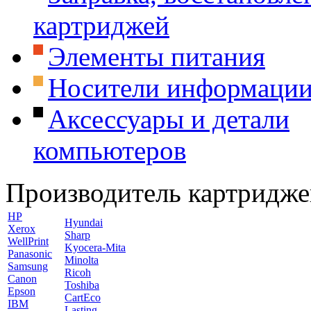
картриджей
Элементы питания
Носители информаци
Аксессуары и детали
компьютеров
Производитель картридже
HP
Hyundai
Xerox
Sharp
WellPrint
Kyocera-Mita
Panasonic
Minolta
Samsung
Ricoh
Canon
Toshiba
Epson
CartEco
IBM
Lasting