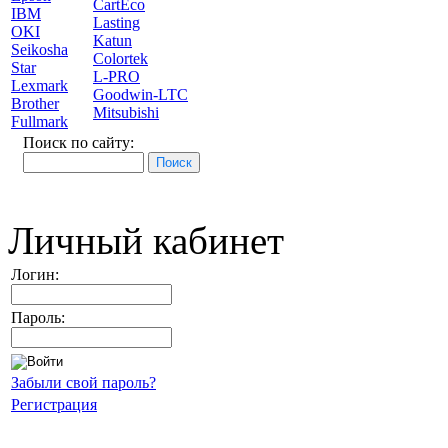
CartEco
IBM
Lasting
OKI
Katun
Seikosha
Colortek
Star
L-PRO
Lexmark
Goodwin-LTC
Brother
Mitsubishi
Fullmark
Поиск по сайту:
Личный кабинет
Логин:
Пароль:
Забыли свой пароль?
Регистрация