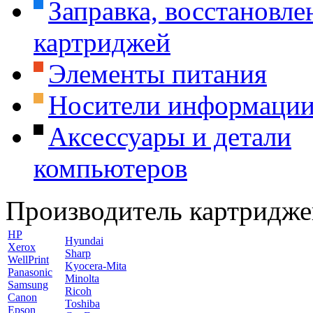
Заправка, восстановле
картриджей
Элементы питания
Носители информаци
Аксессуары и детали
компьютеров
Производитель картридже
HP
Hyundai
Xerox
Sharp
WellPrint
Kyocera-Mita
Panasonic
Minolta
Samsung
Ricoh
Canon
Toshiba
Epson