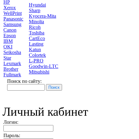
HP
Hyundai
Xerox
Sharp
WellPrint
Kyocera-Mita
Panasonic
Minolta
Samsung
Ricoh
Canon
Toshiba
Epson
CartEco
IBM
Lasting
OKI
Katun
Seikosha
Colortek
Star
L-PRO
Lexmark
Goodwin-LTC
Brother
Mitsubishi
Fullmark
Поиск по сайту:
Личный кабинет
Логин:
Пароль: