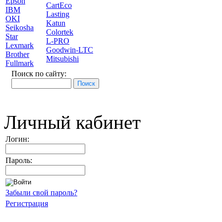
Epson
CartEco
IBM
Lasting
OKI
Katun
Seikosha
Colortek
Star
L-PRO
Lexmark
Goodwin-LTC
Brother
Mitsubishi
Fullmark
Поиск по сайту:
Личный кабинет
Логин:
Пароль:
Забыли свой пароль?
Регистрация