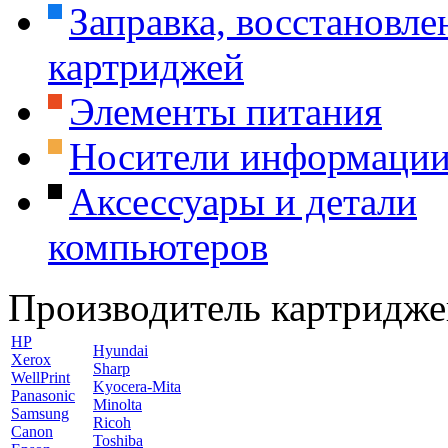
Заправка, восстановле
картриджей
Элементы питания
Носители информаци
Аксессуары и детали
компьютеров
Производитель картридже
HP
Hyundai
Xerox
Sharp
WellPrint
Kyocera-Mita
Panasonic
Minolta
Samsung
Ricoh
Canon
Toshiba