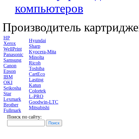
компьютеров
Производитель картридже
HP
Hyundai
Xerox
Sharp
WellPrint
Kyocera-Mita
Panasonic
Minolta
Samsung
Ricoh
Canon
Toshiba
Epson
CartEco
IBM
Lasting
OKI
Katun
Seikosha
Colortek
Star
L-PRO
Lexmark
Goodwin-LTC
Brother
Mitsubishi
Fullmark
Поиск по сайту: