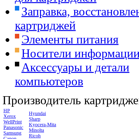
Заправка, восстановле
картриджей
Элементы питания
Носители информаци
Аксессуары и детали
компьютеров
Производитель картридже
HP
Hyundai
Xerox
Sharp
WellPrint
Kyocera-Mita
Panasonic
Minolta
Samsung
Ricoh
Canon