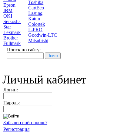
Toshiba
Epson
CartEco
IBM
Lasting
OKI
Katun
Seikosha
Colortek
Star
L-PRO
Lexmark
Goodwin-LTC
Brother
Mitsubishi
Fullmark
Поиск по сайту:
Личный кабинет
Логин:
Пароль:
Забыли свой пароль?
Регистрация