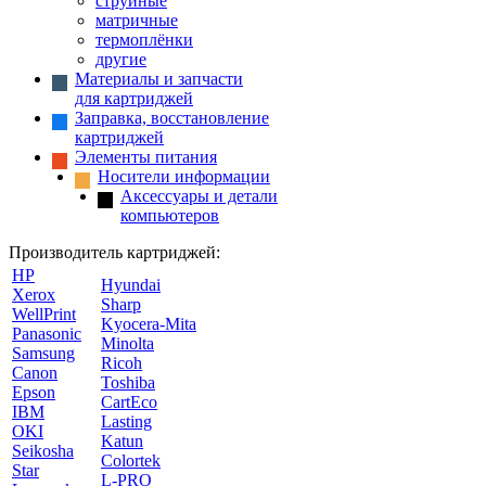
струйные
матричные
термоплёнки
другие
Материалы и запчасти
для картриджей
Заправка, восстановление
картриджей
Элементы питания
Носители информации
Аксессуары и детали
компьютеров
Производитель картриджей:
HP
Hyundai
Xerox
Sharp
WellPrint
Kyocera-Mita
Panasonic
Minolta
Samsung
Ricoh
Canon
Toshiba
Epson
CartEco
IBM
Lasting
OKI
Katun
Seikosha
Colortek
Star
L-PRO