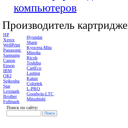
компьютеров
Производитель картридже
HP
Hyundai
Xerox
Sharp
WellPrint
Kyocera-Mita
Panasonic
Minolta
Samsung
Ricoh
Canon
Toshiba
Epson
CartEco
IBM
Lasting
OKI
Katun
Seikosha
Colortek
Star
L-PRO
Lexmark
Goodwin-LTC
Brother
Mitsubishi
Fullmark
Поиск по сайту: