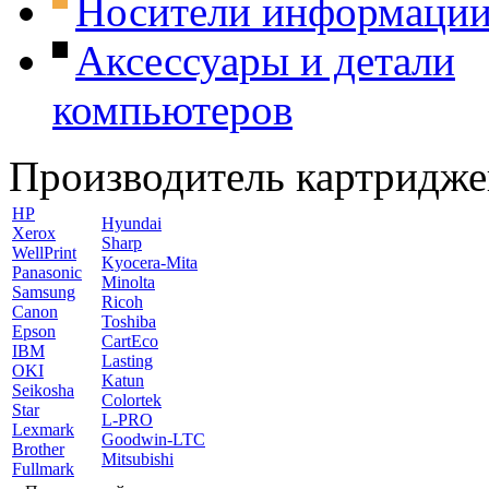
Носители информаци
Аксессуары и детали
компьютеров
Производитель картридже
HP
Hyundai
Xerox
Sharp
WellPrint
Kyocera-Mita
Panasonic
Minolta
Samsung
Ricoh
Canon
Toshiba
Epson
CartEco
IBM
Lasting
OKI
Katun
Seikosha
Colortek
Star
L-PRO
Lexmark
Goodwin-LTC
Brother
Mitsubishi
Fullmark