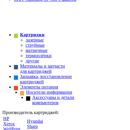
Картриджи
лазерные
струйные
матричные
термоплёнки
другие
Материалы и запчасти
для картриджей
Заправка, восстановление
картриджей
Элементы питания
Носители информации
Аксессуары и детали
компьютеров
Производитель картриджей:
HP
Hyundai
Xerox
Sharp
WellPrint