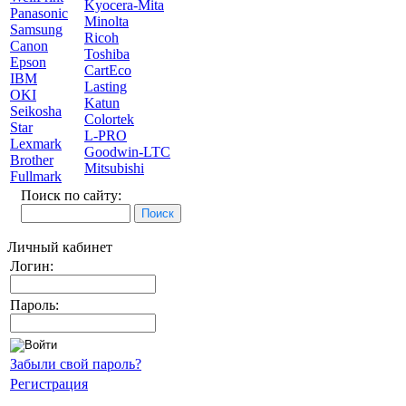
Kyocera-Mita
Panasonic
Minolta
Samsung
Ricoh
Canon
Toshiba
Epson
CartEco
IBM
Lasting
OKI
Katun
Seikosha
Colortek
Star
L-PRO
Lexmark
Goodwin-LTC
Brother
Mitsubishi
Fullmark
Поиск по сайту:
Личный кабинет
Логин:
Пароль:
Забыли свой пароль?
Регистрация