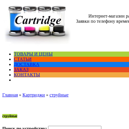
Интернет-магазин 
Заявки по телефону времен
ТОВАРЫ И ЦЕНЫ
СТАТЬИ
ДОСТАВКА
ЗАКАЗ
КОНТАКТЫ
Главная
»
Картриджи
»
струйные
струйные
Поиск по устройству: