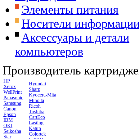
Элементы питания
Носители информаци
Аксессуары и детали
компьютеров
Производитель картридже
HP
Hyundai
Xerox
Sharp
WellPrint
Kyocera-Mita
Panasonic
Minolta
Samsung
Ricoh
Canon
Toshiba
Epson
CartEco
IBM
Lasting
OKI
Katun
Seikosha
Colortek
Star