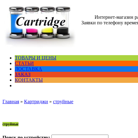
Интернет-магазин 
Заявки по телефону времен
ТОВАРЫ И ЦЕНЫ
СТАТЬИ
ДОСТАВКА
ЗАКАЗ
КОНТАКТЫ
Главная
»
Картриджи
»
струйные
струйные
Поиск по устройству: