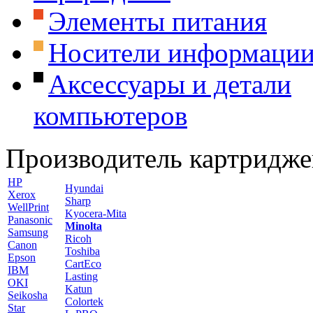
Элементы питания
Носители информаци
Аксессуары и детали
компьютеров
Производитель картридже
HP
Hyundai
Xerox
Sharp
WellPrint
Kyocera-Mita
Panasonic
Minolta
Samsung
Ricoh
Canon
Toshiba
Epson
CartEco
IBM
Lasting
OKI
Katun
Seikosha
Colortek
Star