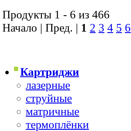
Продукты 1 - 6 из 466
Начало | Пред. |
1
2
3
4
5
6
Картриджи
лазерные
струйные
матричные
термоплёнки