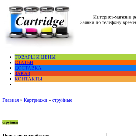
Интернет-магазин 
Заявки по телефону времен
ТОВАРЫ И ЦЕНЫ
СТАТЬИ
ДОСТАВКА
ЗАКАЗ
КОНТАКТЫ
Главная
»
Картриджи
»
струйные
струйные
Поиск по устройству: