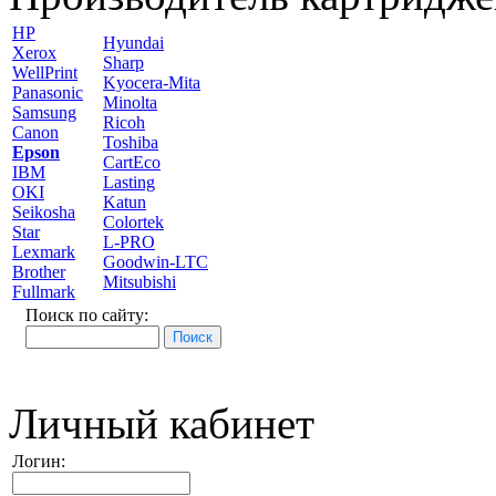
HP
Hyundai
Xerox
Sharp
WellPrint
Kyocera-Mita
Panasonic
Minolta
Samsung
Ricoh
Canon
Toshiba
Epson
CartEco
IBM
Lasting
OKI
Katun
Seikosha
Colortek
Star
L-PRO
Lexmark
Goodwin-LTC
Brother
Mitsubishi
Fullmark
Поиск по сайту:
Личный кабинет
Логин: