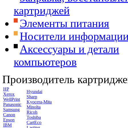
картриджей
Элементы питания
Носители информаци
Аксессуары и детали
компьютеров
Производитель картридже
HP
Hyundai
Xerox
Sharp
WellPrint
Kyocera-Mita
Panasonic
Minolta
Samsung
Ricoh
Canon
Toshiba
Epson
CartEco
IBM
Lasting