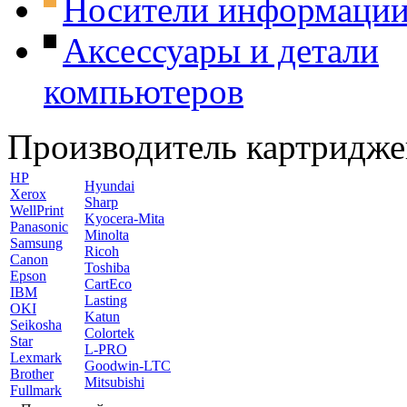
Носители информаци
Аксессуары и детали
компьютеров
Производитель картридже
HP
Hyundai
Xerox
Sharp
WellPrint
Kyocera-Mita
Panasonic
Minolta
Samsung
Ricoh
Canon
Toshiba
Epson
CartEco
IBM
Lasting
OKI
Katun
Seikosha
Colortek
Star
L-PRO
Lexmark
Goodwin-LTC
Brother
Mitsubishi
Fullmark