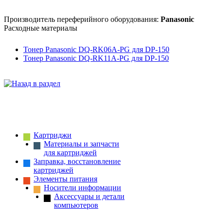
Производитель переферийного оборудования:
Panasonic
Расходные материалы
Тонер Panasonic DQ-RK06A-PG для DP-150
Тонер Panasonic DQ-RK11A-PG для DP-150
Картриджи
Материалы и запчасти
для картриджей
Заправка, восстановление
картриджей
Элементы питания
Носители информации
Аксессуары и детали
компьютеров