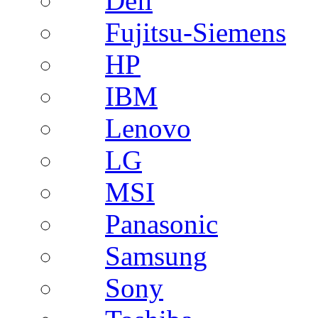
Dell
Fujitsu-Siemens
HP
IBM
Lenovo
LG
MSI
Panasonic
Samsung
Sony