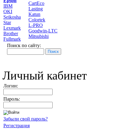
Epson
CartEco
IBM
Lasting
OKI
Katun
Seikosha
Colortek
Star
L-PRO
Lexmark
Goodwin-LTC
Brother
Mitsubishi
Fullmark
Поиск по сайту:
Личный кабинет
Логин:
Пароль:
Забыли свой пароль?
Регистрация