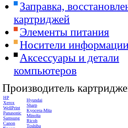
Заправка, восстановле
картриджей
Элементы питания
Носители информаци
Аксессуары и детали
компьютеров
Производитель картридже
HP
Hyundai
Xerox
Sharp
WellPrint
Kyocera-Mita
Panasonic
Minolta
Samsung
Ricoh
Canon
Toshiba