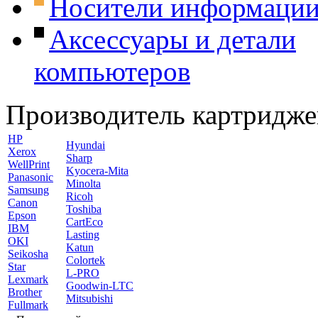
Носители информаци
Аксессуары и детали
компьютеров
Производитель картридже
HP
Hyundai
Xerox
Sharp
WellPrint
Kyocera-Mita
Panasonic
Minolta
Samsung
Ricoh
Canon
Toshiba
Epson
CartEco
IBM
Lasting
OKI
Katun
Seikosha
Colortek
Star
L-PRO
Lexmark
Goodwin-LTC
Brother
Mitsubishi
Fullmark