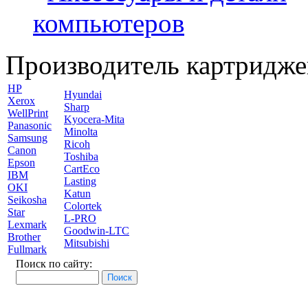
компьютеров
Производитель картридже
HP
Hyundai
Xerox
Sharp
WellPrint
Kyocera-Mita
Panasonic
Minolta
Samsung
Ricoh
Canon
Toshiba
Epson
CartEco
IBM
Lasting
OKI
Katun
Seikosha
Colortek
Star
L-PRO
Lexmark
Goodwin-LTC
Brother
Mitsubishi
Fullmark
Поиск по сайту: