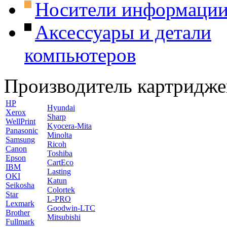
Носители информаци
Аксессуары и детали
компьютеров
Производитель картридже
HP
Hyundai
Xerox
Sharp
WellPrint
Kyocera-Mita
Panasonic
Minolta
Samsung
Ricoh
Canon
Toshiba
Epson
CartEco
IBM
Lasting
OKI
Katun
Seikosha
Colortek
Star
L-PRO
Lexmark
Goodwin-LTC
Brother
Mitsubishi
Fullmark