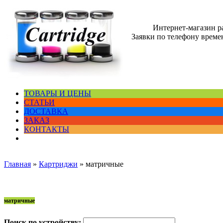
Интернет-магазин 
Заявки по телефону времен
ТОВАРЫ И ЦЕНЫ
СТАТЬИ
ДОСТАВКА
ЗАКАЗ
КОНТАКТЫ
Главная
»
Картриджи
»
матричные
матричные
Поиск по устройству: