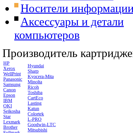
Носители информаци
Аксессуары и детали
компьютеров
Производитель картридже
HP
Hyundai
Xerox
Sharp
WellPrint
Kyocera-Mita
Panasonic
Minolta
Samsung
Ricoh
Canon
Toshiba
Epson
CartEco
IBM
Lasting
OKI
Katun
Seikosha
Colortek
Star
L-PRO
Lexmark
Goodwin-LTC
Brother
Mitsubishi
Fullmark