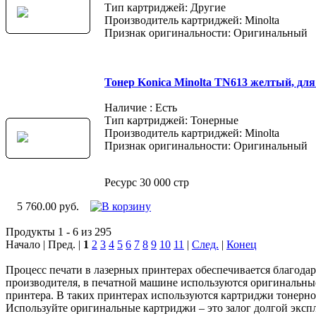
Тип картриджей: Другие
Производитель картриджей: Minolta
Признак оригинальности: Оригинальный
Тонер Konica Minolta TN613 желтый, дл
Наличие : Есть
Тип картриджей: Тонерные
Производитель картриджей: Minolta
Признак оригинальности: Оригинальный
Ресурс 30 000 стр
5 760.00 руб.
Продукты 1 - 6 из 295
Начало | Пред. |
1
2
3
4
5
6
7
8
9
10
11
|
След.
|
Конец
Процесс печати в лазерных принтерах обеспечивается благода
производителя, в печатной машине используются оригинальные
принтера. В таких принтерах используются картриджи тонерно
Используйте оригинальные картриджи – это залог долгой экс