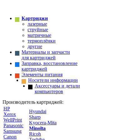
Картриджи
лазерные
струйные
матричные
термоплёнки
другие
Материалы и запчасти
для картриджей
Заправка, восстановление
картриджей
Элементы питания
Носители информации
Аксессуары и детали
компьютеров
Производитель картриджей:
HP
Hyundai
Xerox
Sharp
WellPrint
Kyocera-Mita
Panasonic
Minolta
Samsung
Ricoh
Canon
Toshiba