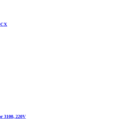
 CX
r 3100, 220V