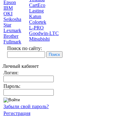
Epson
CartEco
IBM
Lasting
OKI
Katun
Seikosha
Colortek
Star
L-PRO
Lexmark
Goodwin-LTC
Brother
Mitsubishi
Fullmark
Поиск по сайту:
Личный кабинет
Логин:
Пароль:
Забыли свой пароль?
Регистрация