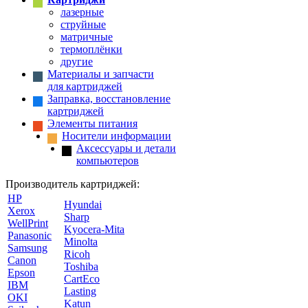
лазерные
струйные
матричные
термоплёнки
другие
Материалы и запчасти
для картриджей
Заправка, восстановление
картриджей
Элементы питания
Носители информации
Аксессуары и детали
компьютеров
Производитель картриджей:
HP
Hyundai
Xerox
Sharp
WellPrint
Kyocera-Mita
Panasonic
Minolta
Samsung
Ricoh
Canon
Toshiba
Epson
CartEco
IBM
Lasting
OKI
Katun