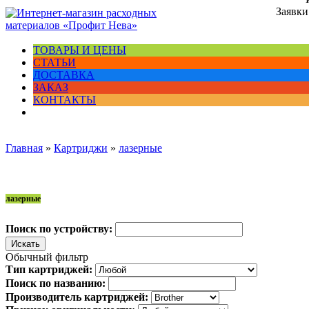
Заявки
ТОВАРЫ И ЦЕНЫ
СТАТЬИ
ДОСТАВКА
ЗАКАЗ
КОНТАКТЫ
Главная
»
Картриджи
»
лазерные
лазерные
Поиск по устройству:
Обычный фильтр
Тип картриджей:
Поиск по названию:
Производитель картриджей: