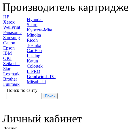
Производитель картридже
HP
Hyundai
Xerox
Sharp
WellPrint
Kyocera-Mita
Panasonic
Minolta
Samsung
Ricoh
Canon
Toshiba
Epson
CartEco
IBM
Lasting
OKI
Katun
Seikosha
Colortek
Star
L-PRO
Lexmark
Goodwin-LTC
Brother
Mitsubishi
Fullmark
Поиск по сайту:
Личный кабинет
Логин: