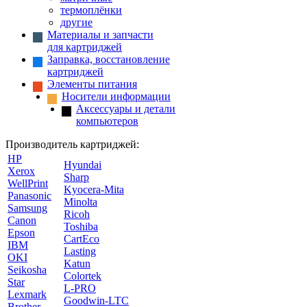
термоплёнки
другие
Материалы и запчасти
для картриджей
Заправка, восстановление
картриджей
Элементы питания
Носители информации
Аксессуары и детали
компьютеров
Производитель картриджей:
HP
Hyundai
Xerox
Sharp
WellPrint
Kyocera-Mita
Panasonic
Minolta
Samsung
Ricoh
Canon
Toshiba
Epson
CartEco
IBM
Lasting
OKI
Katun
Seikosha
Colortek
Star
L-PRO
Lexmark
Goodwin-LTC
Brother