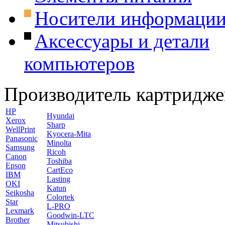
Носители информаци
Аксессуары и детали
компьютеров
Производитель картридже
HP
Hyundai
Xerox
Sharp
WellPrint
Kyocera-Mita
Panasonic
Minolta
Samsung
Ricoh
Canon
Toshiba
Epson
CartEco
IBM
Lasting
OKI
Katun
Seikosha
Colortek
Star
L-PRO
Lexmark
Goodwin-LTC
Brother
Mitsubishi