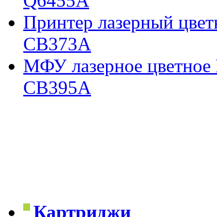
Q6455A
Принтер лазерный цветн
CB373A
МФУ лазерное цветное 
CB395A
Картриджи