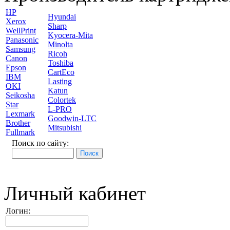
HP
Hyundai
Xerox
Sharp
WellPrint
Kyocera-Mita
Panasonic
Minolta
Samsung
Ricoh
Canon
Toshiba
Epson
CartEco
IBM
Lasting
OKI
Katun
Seikosha
Colortek
Star
L-PRO
Lexmark
Goodwin-LTC
Brother
Mitsubishi
Fullmark
Поиск по сайту:
Личный кабинет
Логин: