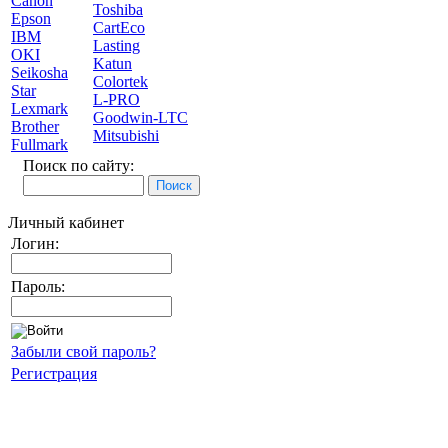
Canon
Toshiba
Epson
CartEco
IBM
Lasting
OKI
Katun
Seikosha
Colortek
Star
L-PRO
Lexmark
Goodwin-LTC
Brother
Mitsubishi
Fullmark
Поиск по сайту:
Личный кабинет
Логин:
Пароль:
Забыли свой пароль?
Регистрация