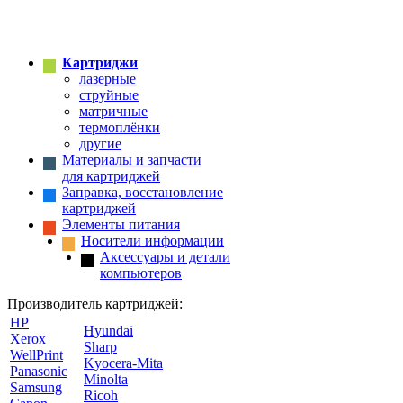
Картриджи
лазерные
струйные
матричные
термоплёнки
другие
Материалы и запчасти
для картриджей
Заправка, восстановление
картриджей
Элементы питания
Носители информации
Аксессуары и детали
компьютеров
Производитель картриджей:
HP
Hyundai
Xerox
Sharp
WellPrint
Kyocera-Mita
Panasonic
Minolta
Samsung
Ricoh