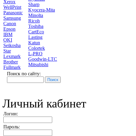
Xerox
Sharp
WellPrint
Kyocera-Mita
Panasonic
Minolta
Samsung
Ricoh
Canon
Toshiba
Epson
CartEco
IBM
Lasting
OKI
Katun
Seikosha
Colortek
Star
L-PRO
Lexmark
Goodwin-LTC
Brother
Mitsubishi
Fullmark
Поиск по сайту:
Личный кабинет
Логин:
Пароль: