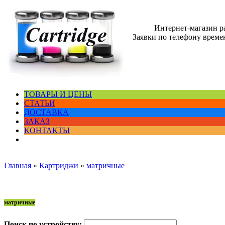
Интернет-магазин 
Заявки по телефону времен
ТОВАРЫ И ЦЕНЫ
СТАТЬИ
ДОСТАВКА
ЗАКАЗ
КОНТАКТЫ
Главная
»
Картриджи
»
матричные
матричные
Поиск по устройству: