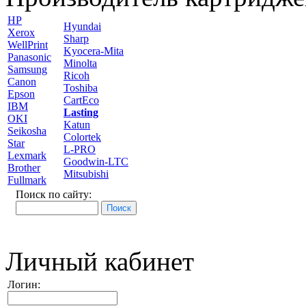
HP
Hyundai
Xerox
Sharp
WellPrint
Kyocera-Mita
Panasonic
Minolta
Samsung
Ricoh
Canon
Toshiba
Epson
CartEco
IBM
Lasting
OKI
Katun
Seikosha
Colortek
Star
L-PRO
Lexmark
Goodwin-LTC
Brother
Mitsubishi
Fullmark
Поиск по сайту:
Личный кабинет
Логин: