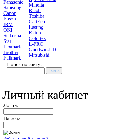
Panasonic
Minolta
Samsung
Ricoh
Canon
Toshiba
Epson
CartEco
IBM
Lasting
OKI
Katun
Seikosha
Colortek
Star
L-PRO
Lexmark
Goodwin-LTC
Brother
Mitsubishi
Fullmark
Поиск по сайту:
Личный кабинет
Логин:
Пароль:
Забыли свой пароль?