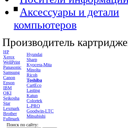
Аксессуары и детали
компьютеров
Производитель картридже
HP
Hyundai
Xerox
Sharp
WellPrint
Kyocera-Mita
Panasonic
Minolta
Samsung
Ricoh
Canon
Toshiba
Epson
CartEco
IBM
Lasting
OKI
Katun
Seikosha
Colortek
Star
L-PRO
Lexmark
Goodwin-LTC
Brother
Mitsubishi
Fullmark
Поиск по сайту: