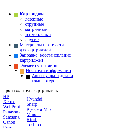
Картриджи
лазерные
струйные
матричные
термоплёнки
другие
Материалы и запчасти
для картриджей
Заправка, восстановление
картриджей
Элементы питания
Носители информации
Аксессуары и детали
компьютеров
Производитель картриджей:
HP
Hyundai
Xerox
Sharp
WellPrint
Kyocera-Mita
Panasonic
Minolta
Samsung
Ricoh
Canon
Toshiba
Epson