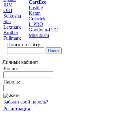
CartEco
IBM
Lasting
OKI
Katun
Seikosha
Colortek
Star
L-PRO
Lexmark
Goodwin-LTC
Brother
Mitsubishi
Fullmark
Поиск по сайту:
Личный кабинет
Логин:
Пароль:
Забыли свой пароль?
Регистрация