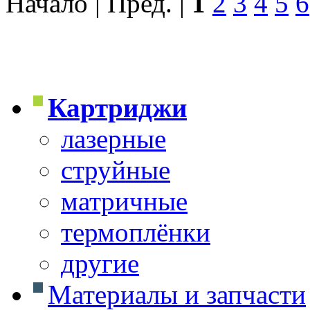
Начало | Пред. |
1
2
3
4
5
6
Картриджи
лазерные
струйные
матричные
термоплёнки
другие
Материалы и запчасти