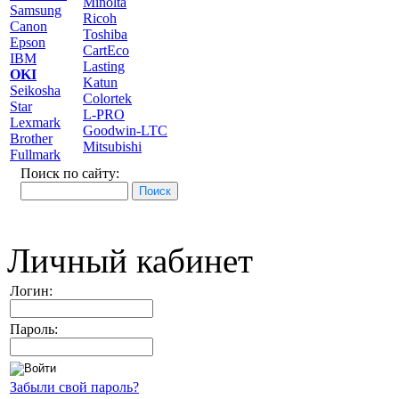
Minolta
Samsung
Ricoh
Canon
Toshiba
Epson
CartEco
IBM
Lasting
OKI
Katun
Seikosha
Colortek
Star
L-PRO
Lexmark
Goodwin-LTC
Brother
Mitsubishi
Fullmark
Поиск по сайту:
Личный кабинет
Логин:
Пароль:
Забыли свой пароль?