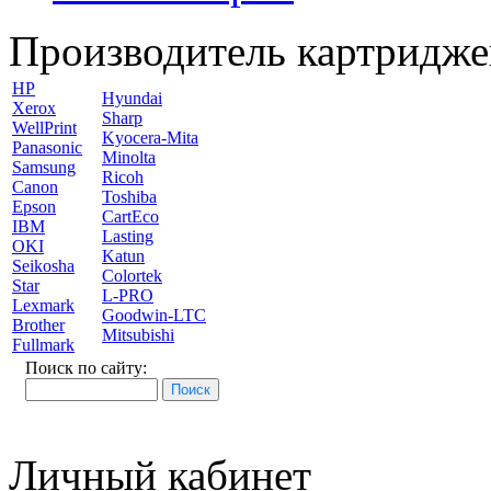
Производитель картридже
HP
Hyundai
Xerox
Sharp
WellPrint
Kyocera-Mita
Panasonic
Minolta
Samsung
Ricoh
Canon
Toshiba
Epson
CartEco
IBM
Lasting
OKI
Katun
Seikosha
Colortek
Star
L-PRO
Lexmark
Goodwin-LTC
Brother
Mitsubishi
Fullmark
Поиск по сайту:
Личный кабинет