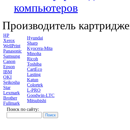
компьютеров
Производитель картридже
HP
Hyundai
Xerox
Sharp
WellPrint
Kyocera-Mita
Panasonic
Minolta
Samsung
Ricoh
Canon
Toshiba
Epson
CartEco
IBM
Lasting
OKI
Katun
Seikosha
Colortek
Star
L-PRO
Lexmark
Goodwin-LTC
Brother
Mitsubishi
Fullmark
Поиск по сайту: