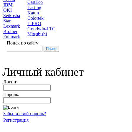
CartEco
IBM
Lasting
OKI
Katun
Seikosha
Colortek
Star
L-PRO
Lexmark
Goodwin-LTC
Brother
Mitsubishi
Fullmark
Поиск по сайту:
Личный кабинет
Логин:
Пароль:
Забыли свой пароль?
Регистрация