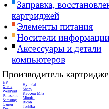
Заправка, восстановле
картриджей
Элементы питания
Носители информаци
Аксессуары и детали
компьютеров
Производитель картридже
HP
Hyundai
Xerox
Sharp
WellPrint
Kyocera-Mita
Panasonic
Minolta
Samsung
Ricoh
Canon
Toshiba
Epson