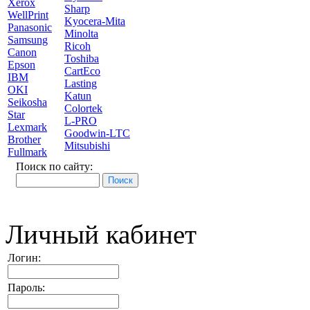
Xerox
Sharp
WellPrint
Kyocera-Mita
Panasonic
Minolta
Samsung
Ricoh
Canon
Toshiba
Epson
CartEco
IBM
Lasting
OKI
Katun
Seikosha
Colortek
Star
L-PRO
Lexmark
Goodwin-LTC
Brother
Mitsubishi
Fullmark
Поиск по сайту:
Личный кабинет
Логин:
Пароль: