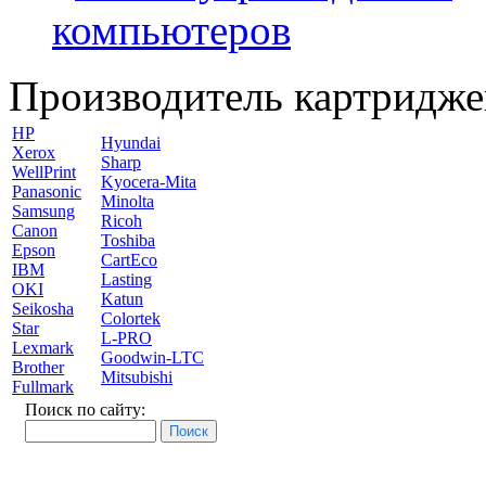
компьютеров
Производитель картридже
HP
Hyundai
Xerox
Sharp
WellPrint
Kyocera-Mita
Panasonic
Minolta
Samsung
Ricoh
Canon
Toshiba
Epson
CartEco
IBM
Lasting
OKI
Katun
Seikosha
Colortek
Star
L-PRO
Lexmark
Goodwin-LTC
Brother
Mitsubishi
Fullmark
Поиск по сайту: