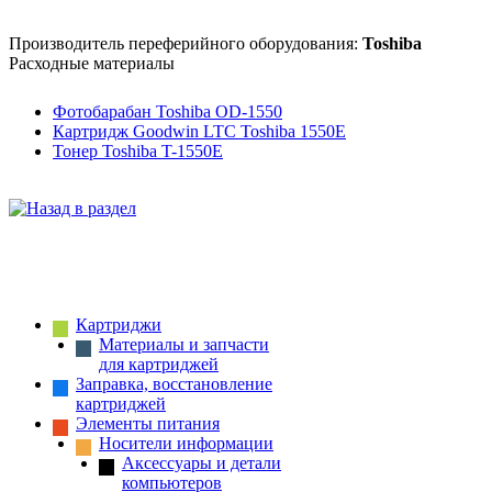
Производитель переферийного оборудования:
Toshiba
Расходные материалы
Фотобарабан Toshiba OD-1550
Картридж Goodwin LTC Toshiba 1550E
Тонер Toshiba T-1550E
Картриджи
Материалы и запчасти
для картриджей
Заправка, восстановление
картриджей
Элементы питания
Носители информации
Аксессуары и детали
компьютеров