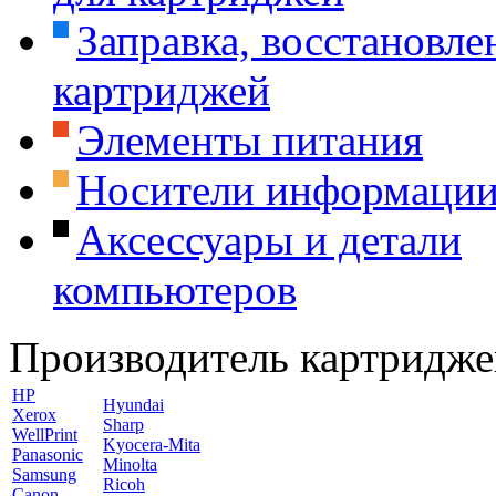
Заправка, восстановле
картриджей
Элементы питания
Носители информаци
Аксессуары и детали
компьютеров
Производитель картридже
HP
Hyundai
Xerox
Sharp
WellPrint
Kyocera-Mita
Panasonic
Minolta
Samsung
Ricoh
Canon