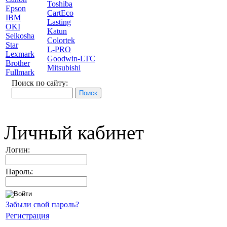
Toshiba
Epson
CartEco
IBM
Lasting
OKI
Katun
Seikosha
Colortek
Star
L-PRO
Lexmark
Goodwin-LTC
Brother
Mitsubishi
Fullmark
Поиск по сайту:
Личный кабинет
Логин:
Пароль:
Забыли свой пароль?
Регистрация