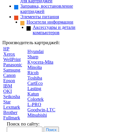
для картриджей
Заправка, восстановление
картриджей
Элементы питания
Носители информации
Аксессуары и детали
компьютеров
Производитель картриджей:
HP
Hyundai
Xerox
Sharp
WellPrint
Kyocera-Mita
Panasonic
Minolta
Samsung
Ricoh
Canon
Toshiba
Epson
CartEco
IBM
Lasting
OKI
Katun
Seikosha
Colortek
Star
L-PRO
Lexmark
Goodwin-LTC
Brother
Mitsubishi
Fullmark
Поиск по сайту: