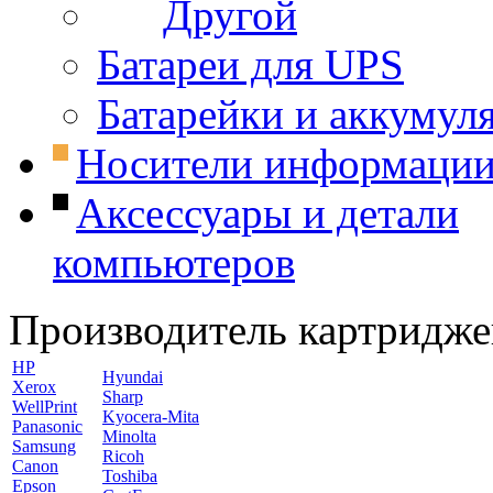
Другой
Батареи для UPS
Батарейки и аккумул
Носители информаци
Аксессуары и детали
компьютеров
Производитель картридже
HP
Hyundai
Xerox
Sharp
WellPrint
Kyocera-Mita
Panasonic
Minolta
Samsung
Ricoh
Canon
Toshiba
Epson