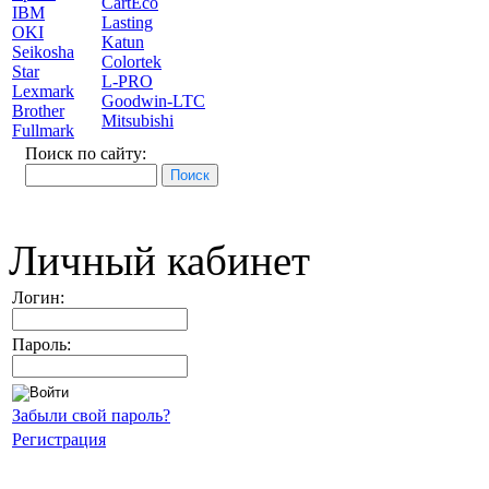
CartEco
IBM
Lasting
OKI
Katun
Seikosha
Colortek
Star
L-PRO
Lexmark
Goodwin-LTC
Brother
Mitsubishi
Fullmark
Поиск по сайту:
Личный кабинет
Логин:
Пароль:
Забыли свой пароль?
Регистрация