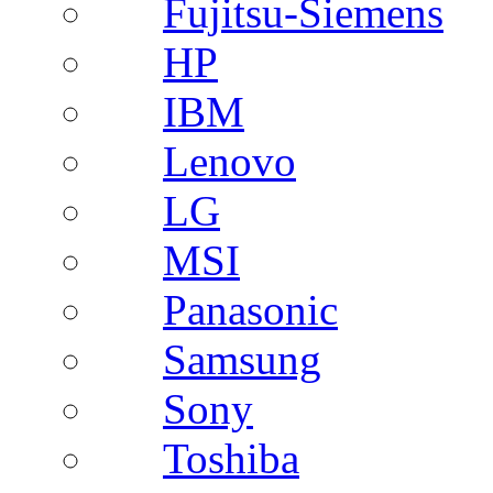
Fujitsu-Siemens
HP
IBM
Lenovo
LG
MSI
Panasonic
Samsung
Sony
Toshiba