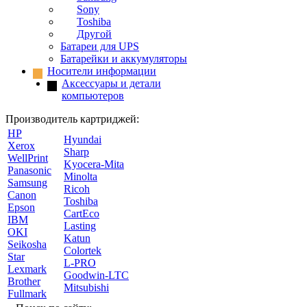
Sony
Toshiba
Другой
Батареи для UPS
Батарейки и аккумуляторы
Носители информации
Аксессуары и детали
компьютеров
Производитель картриджей:
HP
Hyundai
Xerox
Sharp
WellPrint
Kyocera-Mita
Panasonic
Minolta
Samsung
Ricoh
Canon
Toshiba
Epson
CartEco
IBM
Lasting
OKI
Katun
Seikosha
Colortek
Star
L-PRO
Lexmark
Goodwin-LTC
Brother
Mitsubishi
Fullmark