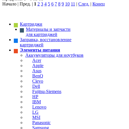
Начало | Пред. |
1
2
3
4
5
6
7
8
9
10
11
|
След.
|
Конец
Картриджи
Материалы и запчасти
для картриджей
Заправка, восстановление
картриджей
Элементы питания
Аккумуляторы для ноутбуков
Acer
Apple
Asus
BenQ
Clevo
Dell
Fujitsu-Siemens
HP
IBM
Lenovo
LG
MSI
Panasonic
Samsung