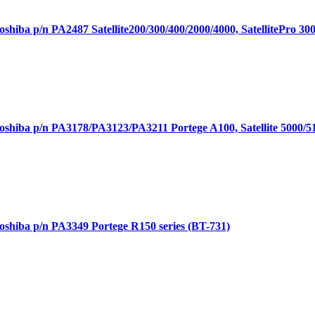
ba p/n PA2487 Satellite200/300/400/2000/4000, SatellitePro 300
iba p/n PA3178/PA3123/PA3211 Portege A100, Satellite 5000/510
hiba p/n PA3349 Portege R150 series (BT-731)