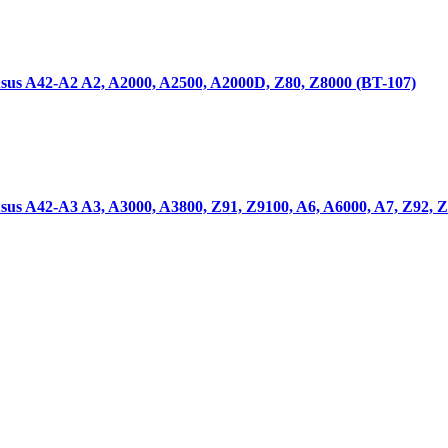
us A42-A2 A2, A2000, A2500, A2000D, Z80, Z8000 (BT-107)
s A42-A3 A3, A3000, A3800, Z91, Z9100, A6, A6000, A7, Z92, Z