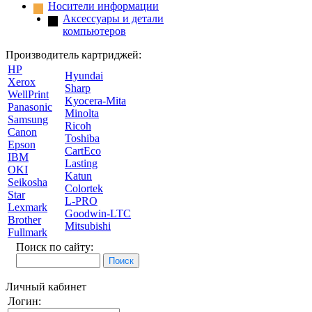
Носители информации
Аксессуары и детали
компьютеров
Производитель картриджей:
HP
Hyundai
Xerox
Sharp
WellPrint
Kyocera-Mita
Panasonic
Minolta
Samsung
Ricoh
Canon
Toshiba
Epson
CartEco
IBM
Lasting
OKI
Katun
Seikosha
Colortek
Star
L-PRO
Lexmark
Goodwin-LTC
Brother
Mitsubishi
Fullmark
Поиск по сайту:
Личный кабинет
Логин: