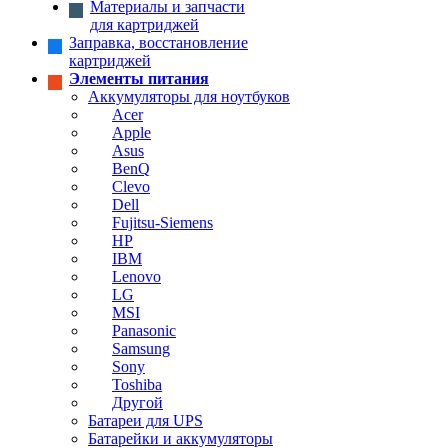
Материалы и запчасти
для картриджей
Заправка, восстановление
картриджей
Элементы питания
Аккумуляторы для ноутбуков
Acer
Apple
Asus
BenQ
Clevo
Dell
Fujitsu-Siemens
HP
IBM
Lenovo
LG
MSI
Panasonic
Samsung
Sony
Toshiba
Другой
Батареи для UPS
Батарейки и аккумуляторы