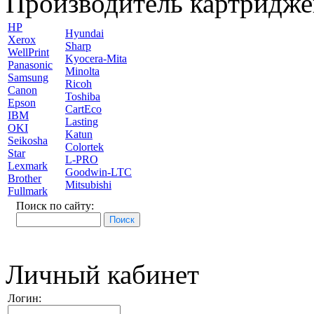
Производитель картридже
HP
Hyundai
Xerox
Sharp
WellPrint
Kyocera-Mita
Panasonic
Minolta
Samsung
Ricoh
Canon
Toshiba
Epson
CartEco
IBM
Lasting
OKI
Katun
Seikosha
Colortek
Star
L-PRO
Lexmark
Goodwin-LTC
Brother
Mitsubishi
Fullmark
Поиск по сайту:
Личный кабинет
Логин: