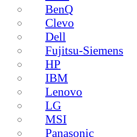
BenQ
Clevo
Dell
Fujitsu-Siemens
HP
IBM
Lenovo
LG
MSI
Panasonic