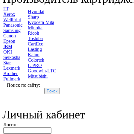
HP
Hyundai
Xerox
Sharp
WellPrint
Kyocera-Mita
Panasonic
Minolta
Samsung
Ricoh
Canon
Toshiba
Epson
CartEco
IBM
Lasting
OKI
Katun
Seikosha
Colortek
Star
L-PRO
Lexmark
Goodwin-LTC
Brother
Mitsubishi
Fullmark
Поиск по сайту:
Личный кабинет
Логин: