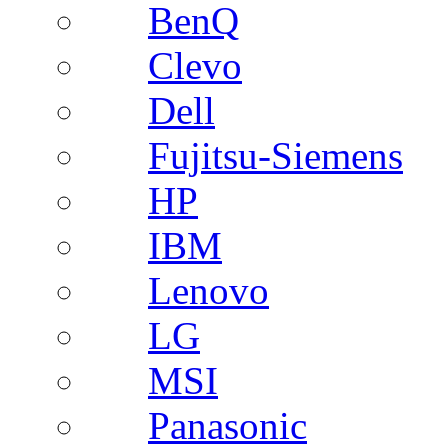
BenQ
Clevo
Dell
Fujitsu-Siemens
HP
IBM
Lenovo
LG
MSI
Panasonic