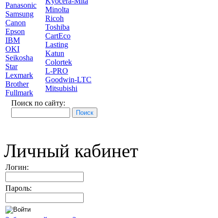
Kyocera-Mita
Panasonic
Minolta
Samsung
Ricoh
Canon
Toshiba
Epson
CartEco
IBM
Lasting
OKI
Katun
Seikosha
Colortek
Star
L-PRO
Lexmark
Goodwin-LTC
Brother
Mitsubishi
Fullmark
Поиск по сайту:
Личный кабинет
Логин:
Пароль: